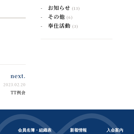
お知らせ
(13)
その他
(6)
奉仕活動
(3)
next.
2023.02.20
TT例会
会員名簿・組織表
新着情報
入会案内