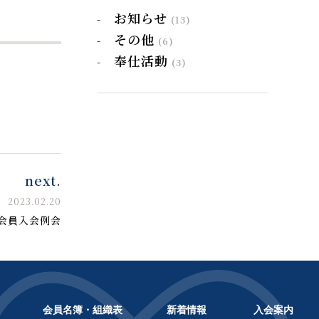
お知らせ
(13)
その他
(6)
奉仕活動
(3)
next.
2023.02.20
会員入会例会
会員名簿・組織表
新着情報
入会案内