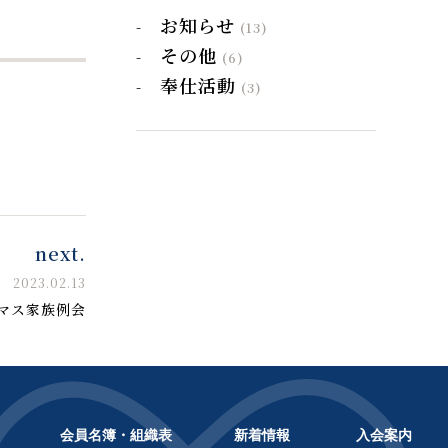
お知らせ
(13)
その他
(6)
奉仕活動
(3)
next.
2023.02.13
マス家族例会
会員名簿・組織表
新着情報
入会案内