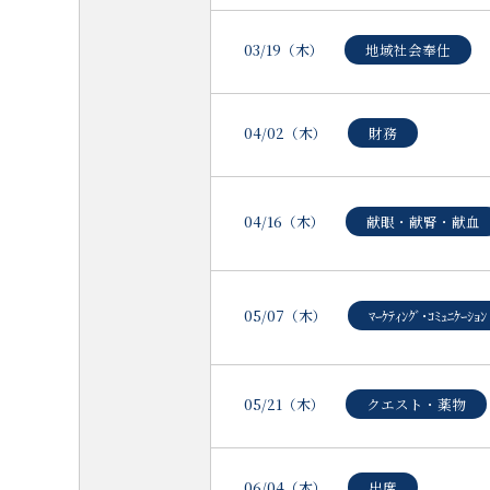
03/19（木）
地域社会奉仕
04/02（木）
財務
04/16（木）
献眼・献腎・献血
05/07（木）
ﾏｰｹﾃｨﾝｸﾞ･ｺﾐｭﾆｹｰｼｮﾝ
05/21（木）
クエスト・薬物
06/04（木）
出席