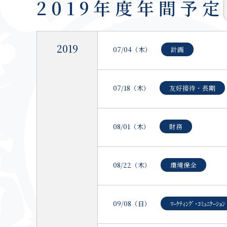
2019年度
年間予定
2019
07/04（木）
計画
07/18（木）
友好接待・長期
08/01（木）
財務
08/22（木）
環境保全
09/08（日）
ﾏｰｹﾃｨﾝｸﾞ･ｺﾐｭﾆｹｰｼｮﾝ