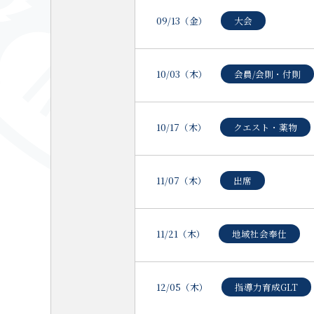
09/13（金）
大会
10/03（木）
会員/会則・付則
10/17（木）
クエスト・薬物
11/07（木）
出席
11/21（木）
地域社会奉仕
12/05（木）
指導力育成GLT