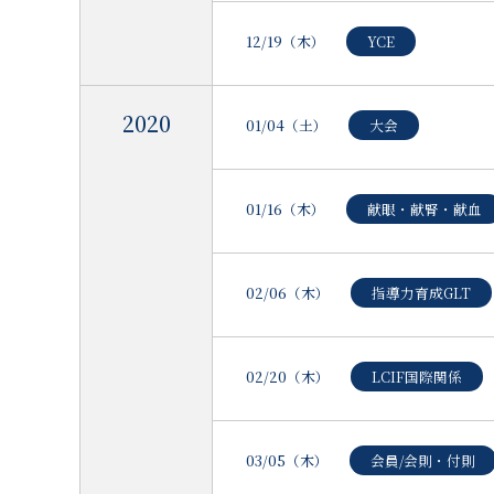
12/19（木）
YCE
2020
01/04（土）
大会
01/16（木）
献眼・献腎・献血
02/06（木）
指導力育成GLT
02/20（木）
LCIF国際関係
03/05（木）
会員/会則・付則