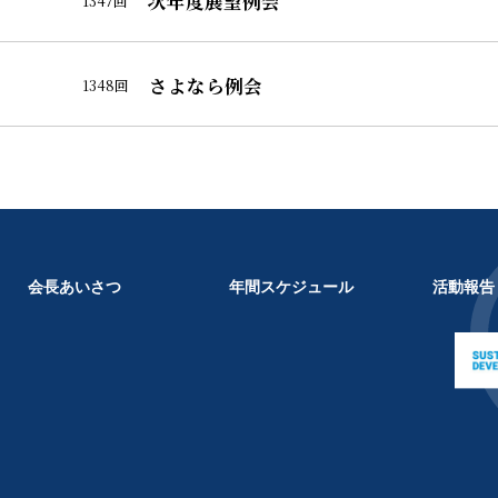
次年度展望例会
1347回
さよなら例会
1348回
会長あいさつ
年間スケジュール
活動報告