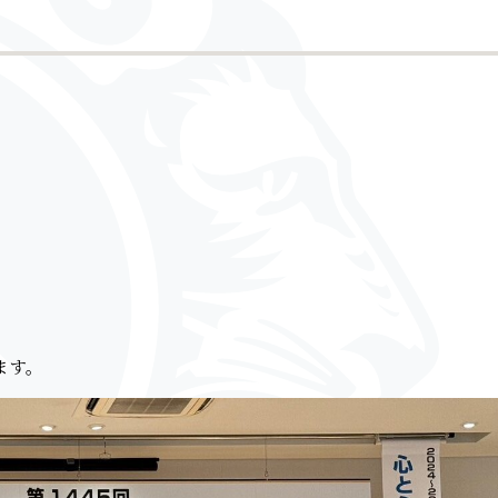
。
ます。