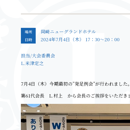
岡崎ニューグランドホテル
場所
2024年7月4日（木） 17：30～20：00
日時
担当/
大会委員会
L.米津定之
7月4日（木）今期最初の”発足例会”が行われました
第61代会長 L.村上 から会長のご挨拶をいただき