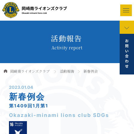
活動報告
Activity report
岡崎南ライオンズクラブ
活動報告
新春例会
2023.01.04
新春例会
第1409回1月第1
Okazaki-minami lions club SDGs